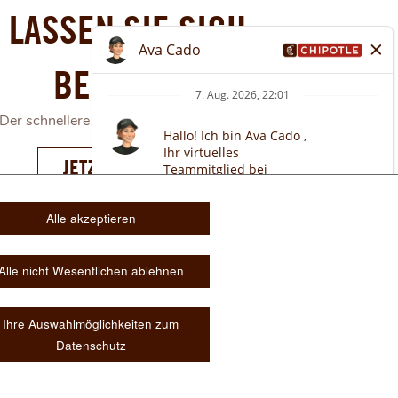
LASSEN SIE SICH
BELOHNEN
Der schnellere Weg, Chipotle zu befreien
JETZT BEITRETEN
ERFAHREN SIE MEHR
ÜBER
Alle akzeptieren
DAS
CHIPOTLE-
Alle nicht Wesentlichen ablehnen
PRÄMIENPROGRAMM
Ihre Auswahlmöglichkeiten zum
Datenschutz