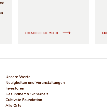
und
wa
SIE EINEN WEG, AUF DEM SIE ERFOLGREICH SEIN KÖNNEN
IN GUTER GESELLSCHAFT
ERFAHREN SIE MEHR
ER
Unsere Werte
Neuigkeiten und Veranstaltungen
Investoren
Gesundheit & Sicherheit
Cultivate Foundation
Alle Orte