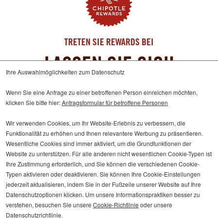
TRETEN SIE REWARDS BEI
LASSEN SIE SICH
Ihre Auswahlmöglichkeiten zum Datenschutz
BELOHNEN
Wenn Sie eine Anfrage zu einer betroffenen Person einreichen möchten,
klicken Sie bitte hier:
Antragsformular für betroffene Personen
Der schnellere Weg, Chipotle zu befreien
Wir verwenden Cookies, um Ihr Website-Erlebnis zu verbessern, die
Funktionalität zu erhöhen und Ihnen relevantere Werbung zu präsentieren.
JETZT BEITRETEN
Wesentliche Cookies sind immer aktiviert, um die Grundfunktionen der
Website zu unterstützen. Für alle anderen nicht wesentlichen Cookie-Typen ist
ERFAHREN SIE MEHR
Ihre Zustimmung erforderlich, und Sie können die verschiedenen Cookie-
ÜBER
Typen aktivieren oder deaktivieren. Sie können Ihre Cookie-Einstellungen
DAS
jederzeit aktualisieren, indem Sie in der Fußzeile unserer Website auf Ihre
CHIPOTLE-
Datenschutzoptionen klicken. Um unsere Informationspraktiken besser zu
PRÄMIENPROGRAMM
© 2026 Chipotle Mexican Grill
verstehen, besuchen Sie unsere
Cookie-Richtlinie
oder unsere
Datenschutzrichtlinie
.